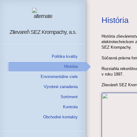
História
Zlievareň SEZ Krompachy, a.s.
História zlievárens
elektrotechnickom 
SEZ Krompachy.
Politika kvality
Súčasná právna for
História
Rozsiahla rekonštru
v roku 1997.
Enviromentálne ciele
Zlieváreň SEZ Krom
Výrobné zariadenia
Sortiment
Kontrola
Obchodné kontakty