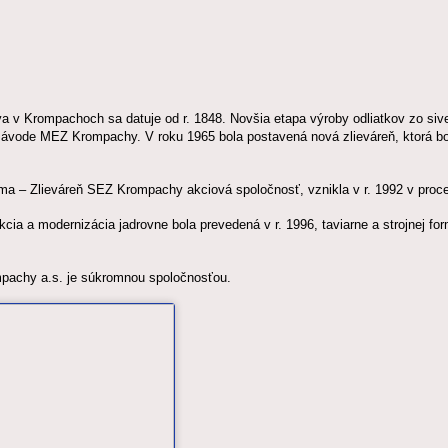
tva v Krompachoch sa datuje od r. 1848. Novšia etapa výroby odliatkov zo siv
závode MEZ Krompachy. V roku 1965 bola postavená nová zlieváreň, ktorá bo
ma – Zlieváreň SEZ Krompachy akciová spoločnosť, vznikla v r. 1992 v proc
kcia a modernizácia jadrovne bola prevedená v r. 1996, taviarne a strojnej f
pachy a.s. je súkromnou spoločnosťou.