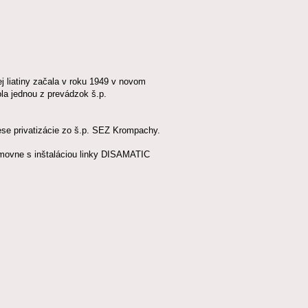
ej liatiny začala v roku 1949 v novom
la jednou z prevádzok š.p.
ese privatizácie zo š.p. SEZ Krompachy.
ormovne s inštaláciou linky DISAMATIC